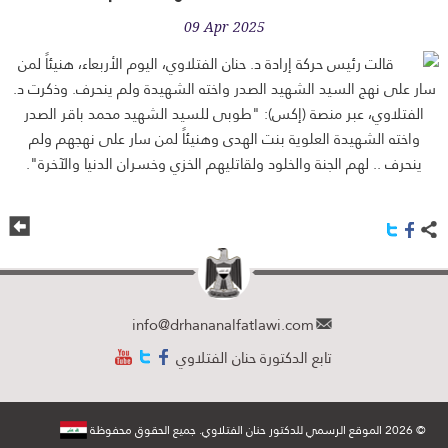
09 Apr 2025
قالت رئيس حركة إرادة د. حنان الفتلاوي، اليوم الأربعاء، هنيئاً لمن
سار على نهج السيد الشهيد الصدر واخته الشهيدة ولم ينحرف. وذكرت د.
الفتلاوي، عبر منصة (إكس): "طوبى للسيد الشهيد محمد باقر الصدر
واخته الشهيدة العلوية بنت الهدى وهنيئاً لمن سار على نهجهم ولم
ينحرف .. لهم الجنة والخلود ولقاتليهم الخزي وخسران الدنيا والآخرة".
info@drhananalfatlawi.com
تابع الدكتورة حنان الفتلاوي
© 2026 الموقع الرسمي للدكتور حنان الفتلاوي. جميع الحقوق محفوظة